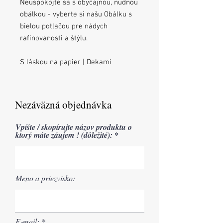
Neuspokojte sa s obyčajnou, nudnou
obálkou - vyberte si našu Obálku s
bielou potlačou pre nádych
rafinovanosti a štýlu.
S láskou na papier | Dekami
Nezáväzná objednávka
Vpíšte / skopírujte názov produktu o
ktorý máte záujem ! (dôležité):
Meno a priezvisko:
E‑mail: