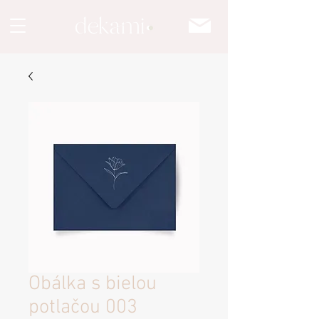
Obálka s bielou
potlačou 003