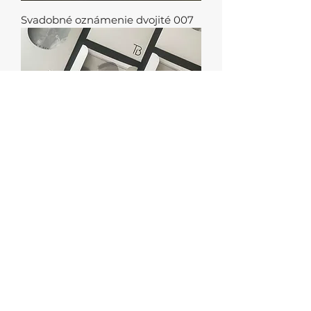
Svadobné oznámenie dvojité 007
Kreatívna obálka - vkladacia 002