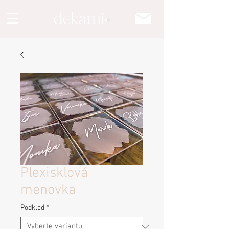
Plexisklová
menovka
Podklad
*