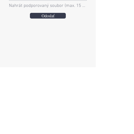
Nahrát podporovaný soubor (max. 15 MB)
Odoslať
Tu je postup, ako prebieha celý proces:
Vyplňte formulár:
Pošlite nám informácie
o vašom vysnívanom produkte - aký
dizajn preferujete, množstvo a termín
dodania atď.
Návrh a konzultácia:
Pozrieme na váš
návrh, navrhneme materiál a spoločne s
vami upresní detaily.
Príprava grafiky a kalkulácia:
Pripravíme
pre vás vizuálny návrh a presnú