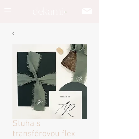
Stuha s
transférovou flex